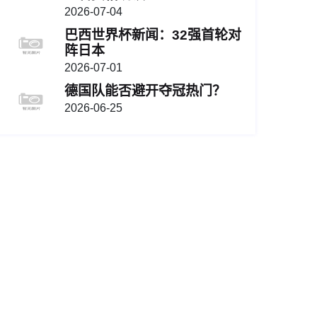
2026-07-04
巴西世界杯新闻：32强首轮对
阵日本
2026-07-01
德国队能否避开夺冠热门？
2026-06-25