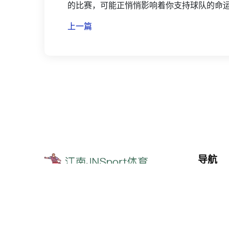
的比赛，可能正悄悄影响着你支持球队的命
上一篇
导航
了解
江
江南体育官方网站,江南JNSport体育,
江南JN,江南JN体育官方网站,取暖桌
精选产
十大品牌,取暖茶几十大品牌之一.25年
新闻动
专注研发生产电暖升降茶几,取暖茶几,