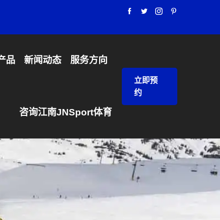
产品
新闻动态
服务方向
立即预
约
咨询
江南JNSport体育