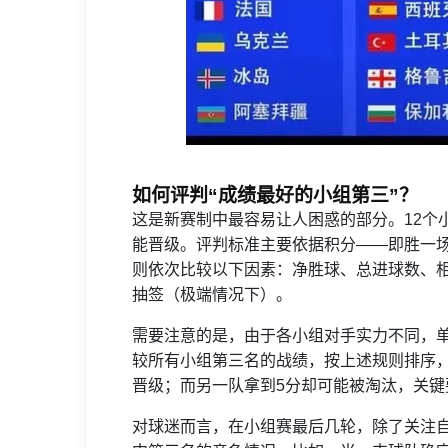
如何评判“成绩最好的小组第三”？
这是新赛制中最容易让人困惑的部分。12个
能晋级。评判标准主要依据积分——即胜一场
则依次比较以下因素：净胜球、总进球数、
抽签（极端情况下）。
需要注意的是，由于各小组对手实力不同，
较所有小组第三名的战绩，按上述规则排序，
晋级；而另一队拿到5分却可能被淘汰，关键
对球迷而言，在小组赛最后几轮，除了关注