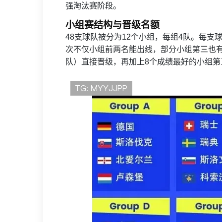
强淘汰赛阶段。
小组赛结构与晋级名额
48支球队被分为12个小组，每组4队。每
次不仅小组前两名能出线，部分小组第三也有
队）直接晋级，再加上8个成绩最好的小组第