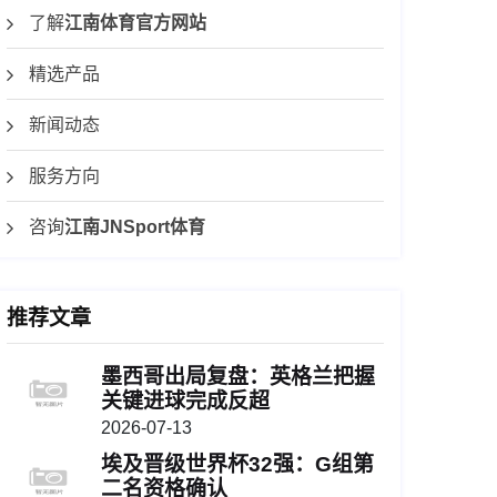
了解
江南体育官方网站
精选产品
新闻动态
服务方向
咨询
江南JNSport体育
推荐文章
墨西哥出局复盘：英格兰把握
关键进球完成反超
2026-07-13
埃及晋级世界杯32强：G组第
二名资格确认