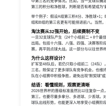
中第三名的竞争情况。比如，当一支球队确
第三的积分和净胜球，判断是否有希望成为“最
举个例子：假设A组第三积4分、净胜球+1；
组和B组的第三名更有可能排进前八。当然
淘汰赛从32强开始，后续赛制不变
一旦32支球队产生（24个小组前二 + 8
出局。包括十六强、八强、四强、决赛等阶段
赛，再平则点球大战。这一部分与以往世界
为什么这样设计？
扩军至48队后，若仍只取小组前二（24队
三名，既保证了更多球队有竞争机会，也维持
队在小组赛中积极争胜，避免出现“默契球”
结语：看懂规则，观赛更清晰
2026世界杯的晋级标准虽然比以往复杂一
第三，也要尽量多拿分、多进球、少丢球。
球队出线形势，也能更深入地享受小组赛阶