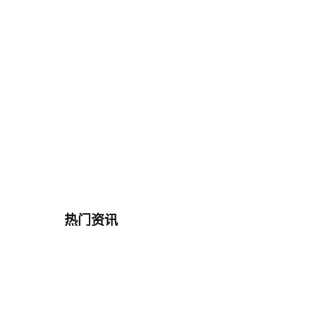
热门资讯
区皇冠街
慧谷A3